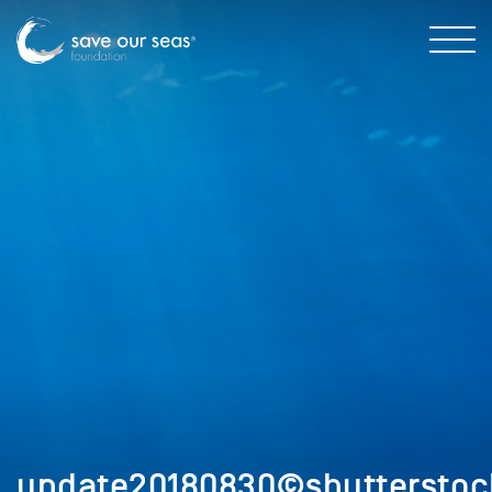
update20180830©shutterstoc