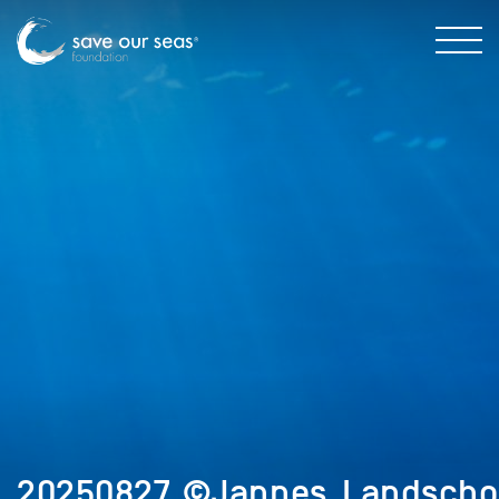
20250827_©Jannes_Landschof