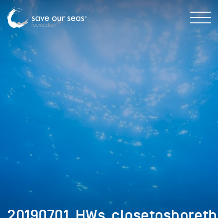
20190701_HWs_closetoshoret