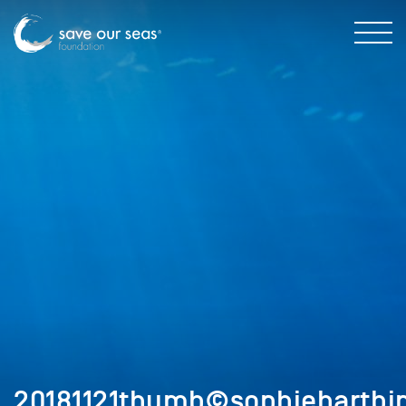
20181121thumb©sophiehartbim