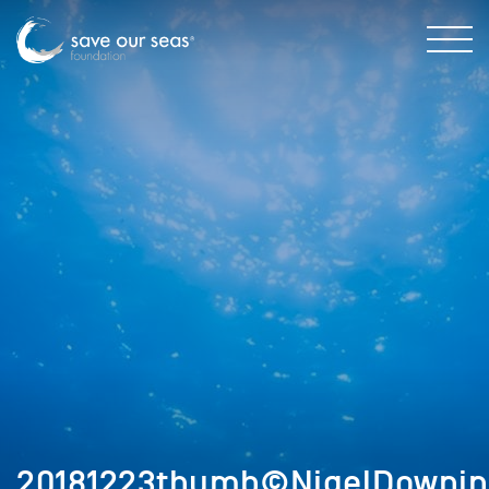
20181223thumb©NigelDownin