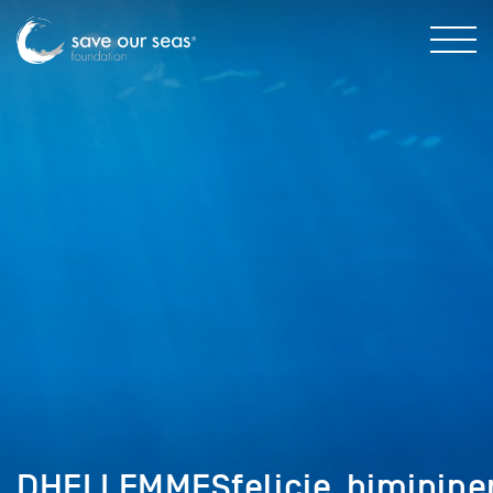
DHELLEMMESfelicie_biminipe