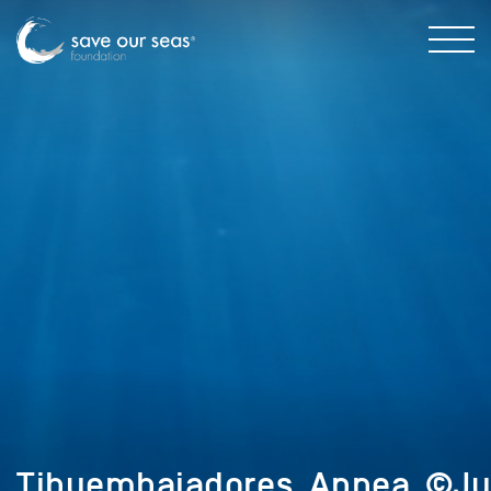
Tibuembajadores_Apnea_©Ju