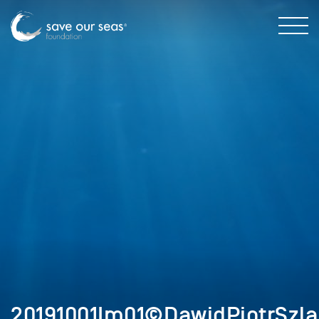
20191001Im01©DawidPiotrSzla