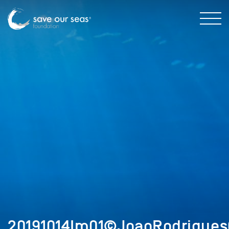
20191014Im01©JoaoRodrigues