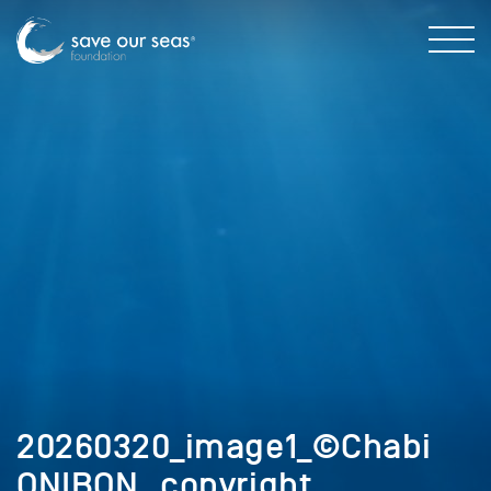
20260320_image1_©Chabi
ONIBON _copyright