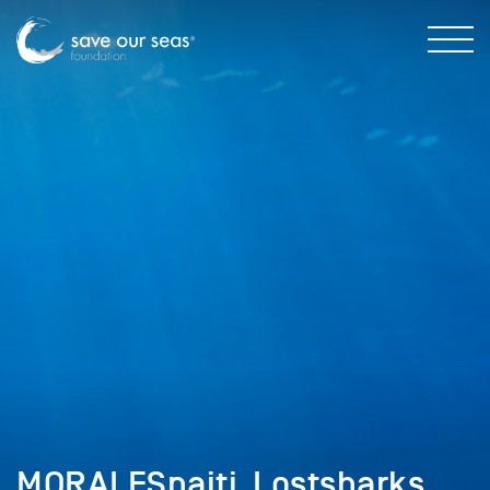
MORALESnaiti_Lostsharks