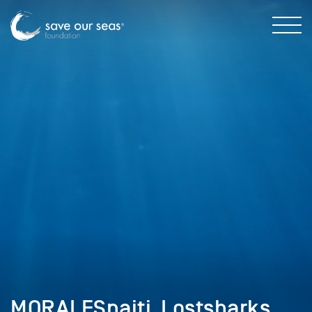
MORALESnaiti_Lostsharks