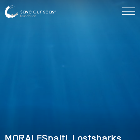
MORALESnaiti_Lostsharks