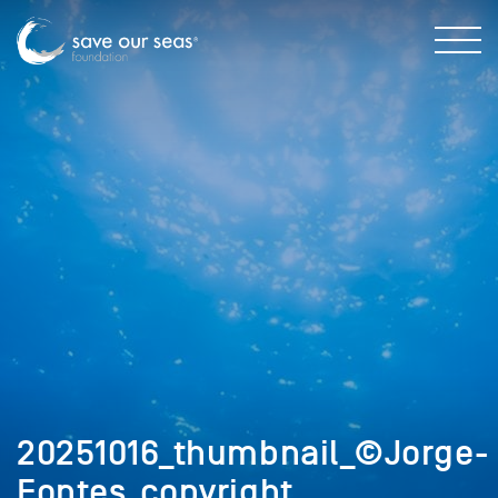
20251016_thumbnail_©Jorge-
Fontes_copyright