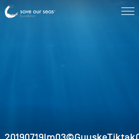
20190719Im03©GuuskeTiktakC