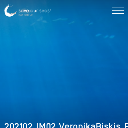
202102_IM02_VeronikaBiskis_P