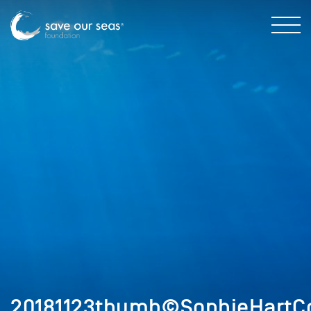
20181123thumb©SophieHartCo