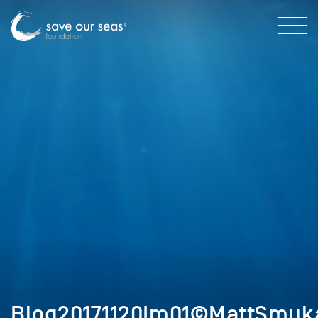
Blog20171120Im01©MattSmuka