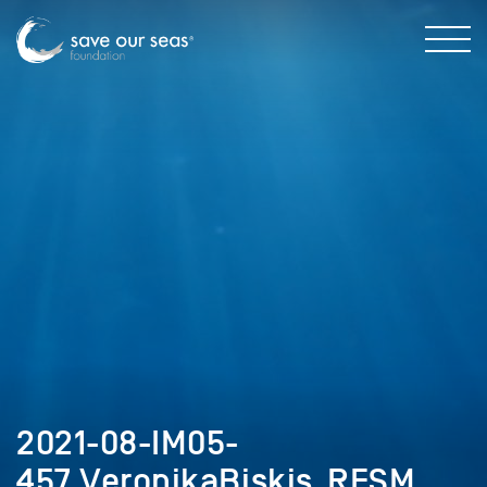
2021-08-IM05-
457_VeronikaBiskis_RFSM