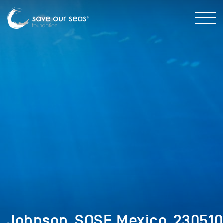
Johnson_SOSF_Mexico_230510