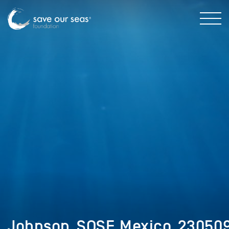
Johnson_SOSF_Mexico_23050