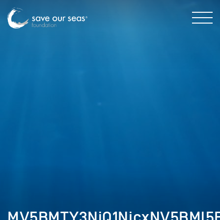
MV5BMTY3NjQ1NjcxNV5BMl5