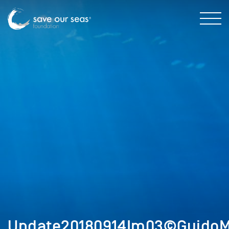
Update20180914Im03©GuidoMo