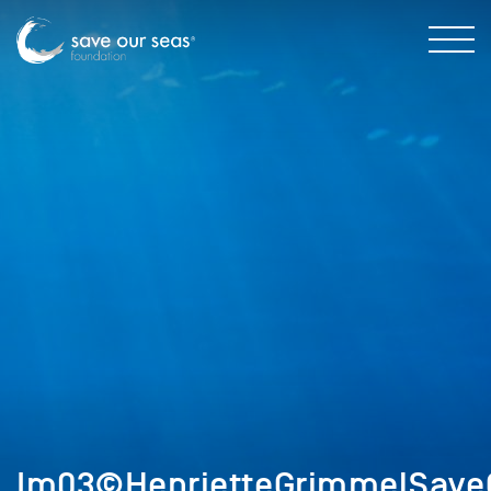
Im03©HenrietteGrimmelSave