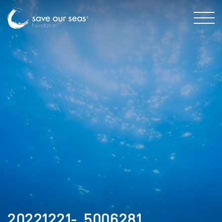
20221221-_5006281