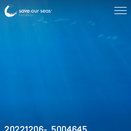
20221206-_5004645