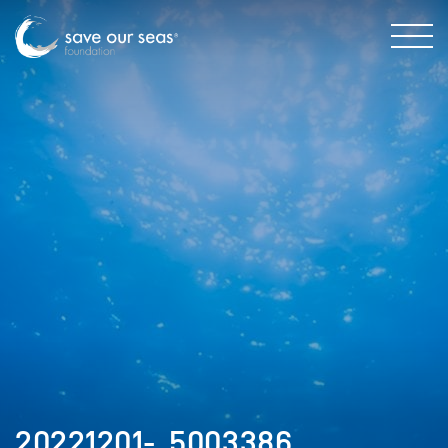
20221201-_5003386