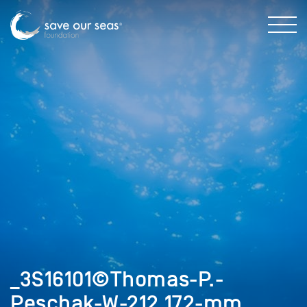
_3S16101©Thomas-P.-
Peschak-W-212,172-mm