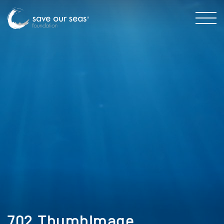
702_ThumbImage