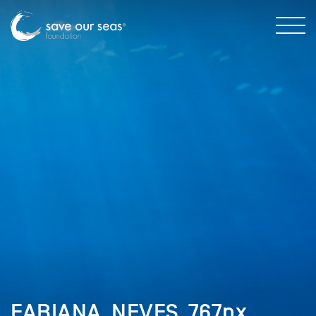
FABIANA_NEVES_767px