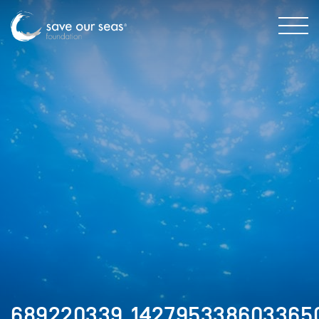
689220339_142795338603365