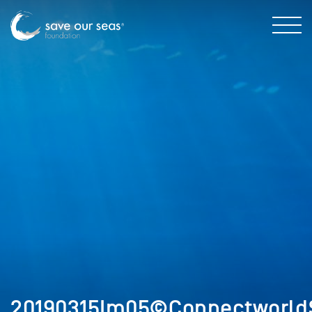
20190315Im05©ConnectworldS