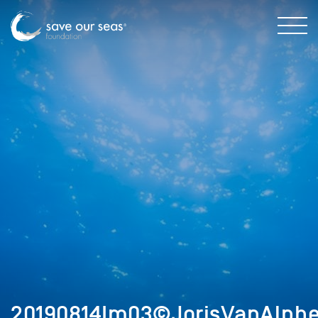
20190814Im03©JorisVanAlphe