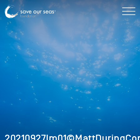
20210927Im01©MattDuringCop