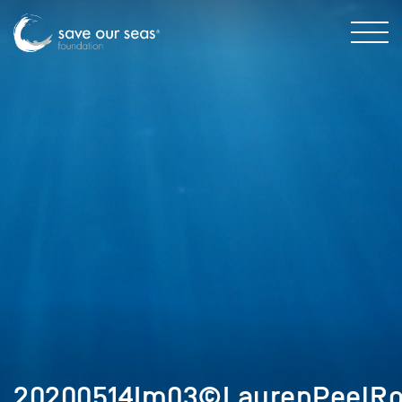
20200514Im03©LaurenPeelRo