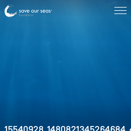
15540928_1480821345264684