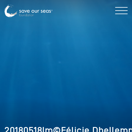
20180518Im©Félicie.Dhellem