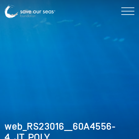
web_RS23016__60A4556-
4_JT_POLY