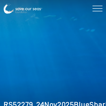
RS52279_24Nov2025BlueShar