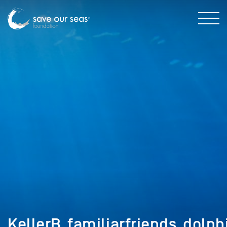
KellerB_familiarfriends_dolph