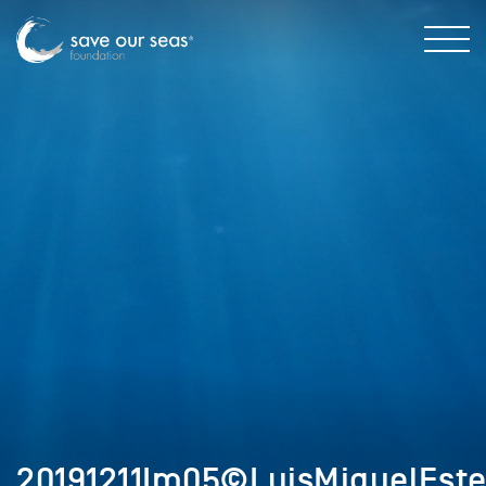
20191211Im05©LuisMiguelEste